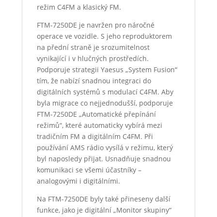
režim C4FM a klasický FM.
FTM-7250DE je navržen pro náročné
operace ve vozidle. S jeho reproduktorem
na přední straně je srozumitelnost
vynikající i v hlučných prostředích.
Podporuje strategii Yaesus „System Fusion“
tím, že nabízí snadnou integraci do
digitálních systémů s modulací C4FM. Aby
byla migrace co nejjednodušší, podporuje
FTM-7250DE „Automatické přepínání
režimů“, které automaticky vybírá mezi
tradičním FM a digitálním C4FM. Při
používání AMS rádio vysílá v režimu, který
byl naposledy přijat. Usnadňuje snadnou
komunikaci se všemi účastníky –
analogovými i digitálními.
Na FTM-7250DE byly také přineseny další
funkce, jako je digitální „Monitor skupiny“