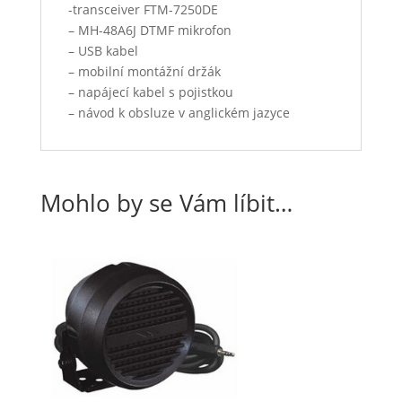
-transceiver FTM-7250DE
– MH-48A6J DTMF mikrofon
– USB kabel
– mobilní montážní držák
– napájecí kabel s pojistkou
– návod k obsluze v anglickém jazyce
Mohlo by se Vám líbit…