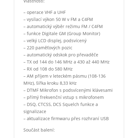
Vlastnosti:
– operace VHF a UHF
– vysílací výkon 50 W v FM a C4FM
– automatický výběr režimu FM / C4FM
– funkce Digitale GM (Group Monitor)
– velký LCD displej, podsvícený
– 220 paměťových pozic
– automatický odskok pro převaděče
– TX od 144 do 146 MHz a 430 až 440 MHz
– RX od 108 do 580 MHz
– AM příjem v leteckém pásmu (108-136
MHz), šířka kroku 8,33 kHz
– DTMF Mikrofon s podsvícenými klávesami
– přímý frekvenční vstup s mikrofonem
– DSQ, CTCSS, DCS Squelch funkce a
signalizace
– aktualizace firmwaru přes rozhraní USB
Součást balení: