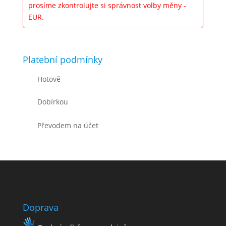
prosíme zkontrolujte si správnost volby měny -
EUR.
Platební podmínky
Hotově
Dobírkou
Převodem na účet
Doprava