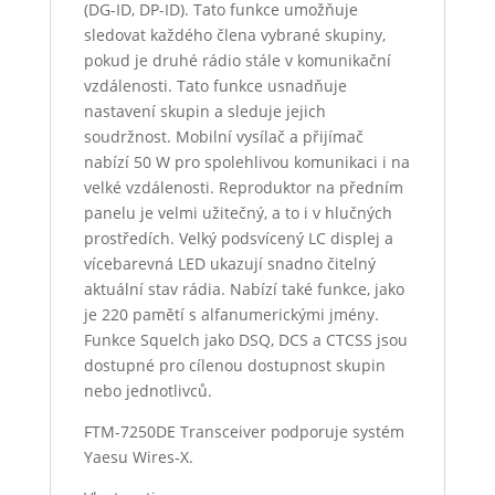
(DG-ID, DP-ID). Tato funkce umožňuje
sledovat každého člena vybrané skupiny,
pokud je druhé rádio stále v komunikační
vzdálenosti. Tato funkce usnadňuje
nastavení skupin a sleduje jejich
soudržnost. Mobilní vysílač a přijímač
nabízí 50 W pro spolehlivou komunikaci i na
velké vzdálenosti. Reproduktor na předním
panelu je velmi užitečný, a to i v hlučných
prostředích. Velký podsvícený LC displej a
vícebarevná LED ukazují snadno čitelný
aktuální stav rádia. Nabízí také funkce, jako
je 220 pamětí s alfanumerickými jmény.
Funkce Squelch jako DSQ, DCS a CTCSS jsou
dostupné pro cílenou dostupnost skupin
nebo jednotlivců.
FTM-7250DE Transceiver podporuje systém
Yaesu Wires-X.