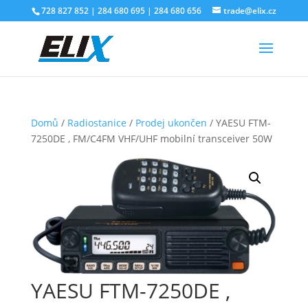
728 827 852 | 284 680 695 | 284 680 656
trade@elix.cz
Domů
/
Radiostanice
/
Prodej ukončen
/ YAESU FTM-
7250DE , FM/C4FM VHF/UHF mobilní transceiver 50W
YAESU FTM-7250DE ,