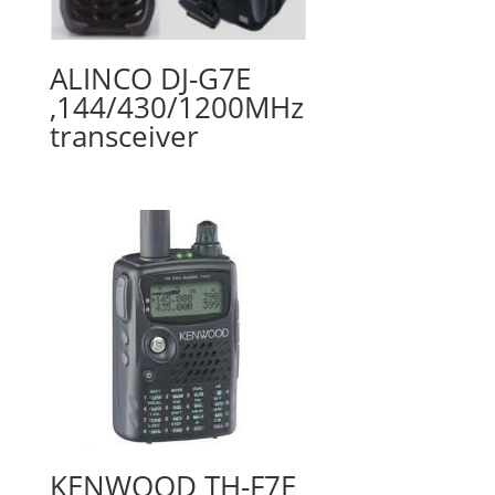
ALINCO DJ-G7E
,144/430/1200MHz
transceiver
KENWOOD TH-F7E