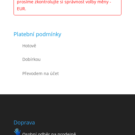
prosíme zkontrolujte si správnost volby měny -
EUR.
Platební podmínky
Hotově
Dobírkou
Převodem na účet
Doprava
Osobní odběr na prodejně