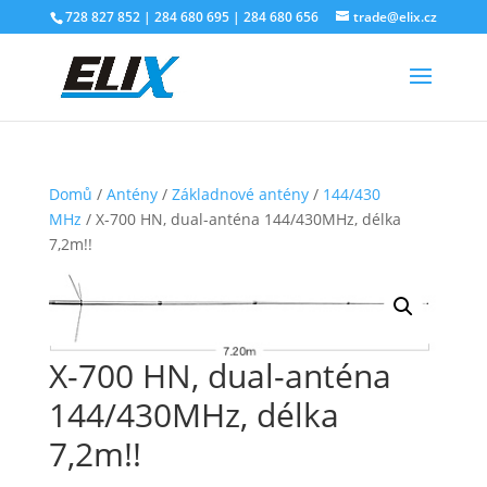
728 827 852 | 284 680 695 | 284 680 656
trade@elix.cz
Domů
/
Antény
/
Základnové antény
/
144/430
MHz
/ X-700 HN, dual-anténa 144/430MHz, délka
7,2m!!
X-700 HN, dual-anténa
144/430MHz, délka
7,2m!!