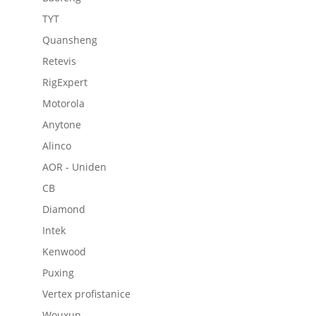
TYT
Quansheng
Retevis
RigExpert
Motorola
Anytone
Alinco
AOR - Uniden
CB
Diamond
Intek
Kenwood
Puxing
Vertex profistanice
Wouxun