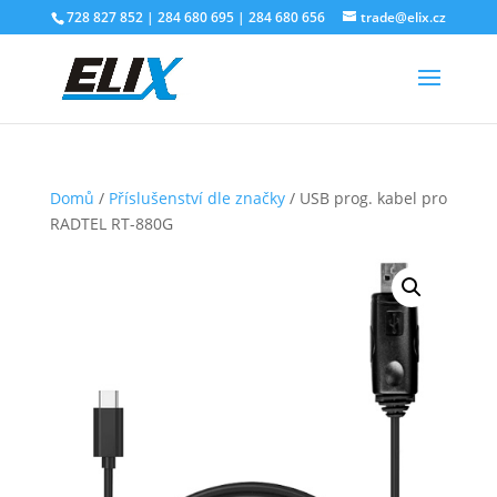
728 827 852 | 284 680 695 | 284 680 656
trade@elix.cz
Domů
/
Příslušenství dle značky
/ USB prog. kabel pro
RADTEL RT-880G