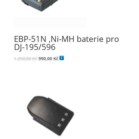
EBP-51N ,Ni-MH baterie pro
DJ-195/596
Původní
Aktuální
1.290,00
Kč
990,00
Kč
cena
cena
byla:
je:
1.290,00 Kč.
990,00 Kč.