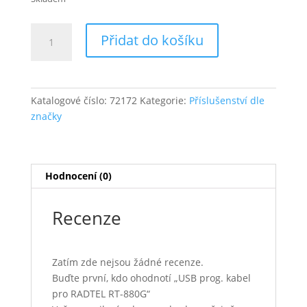
USB
Přidat do košíku
prog.
kabel
pro
RADTEL
Katalogové číslo:
72172
Kategorie:
Příslušenství dle
RT-
značky
880G
množství
Hodnocení (0)
Recenze
Zatím zde nejsou žádné recenze.
Buďte první, kdo ohodnotí „USB prog. kabel
pro RADTEL RT-880G“