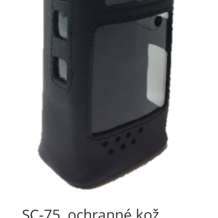
SC-75, ochranné kož.