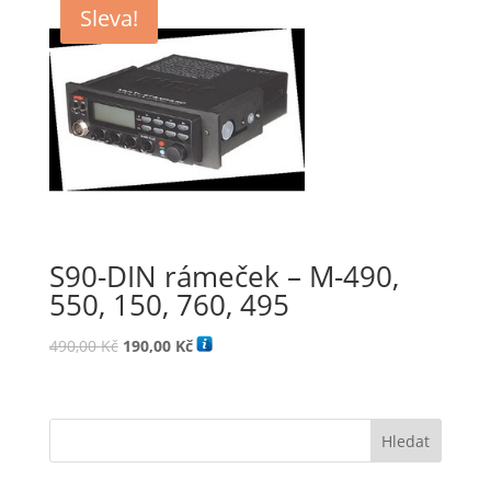
Sleva!
S90-DIN rámeček – M-490,
550, 150, 760, 495
Původní
Aktuální
490,00
Kč
190,00
Kč
cena
cena
byla:
je:
490,00 Kč.
190,00 Kč.