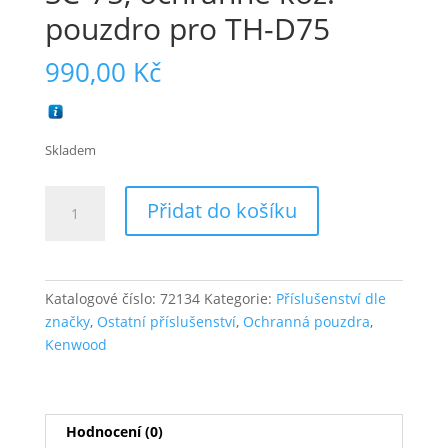
pouzdro pro TH-D75
990,00
Kč
Skladem
SC-
Přidat do košíku
75,
ochranné
kož.
pouzdro
Katalogové číslo:
72134
Kategorie:
Příslušenství dle
pro
značky
,
Ostatní příslušenství
,
Ochranná pouzdra
,
TH-
Kenwood
D75
množství
Hodnocení (0)