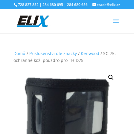
728 827 852 | 284 680 695 | 284 680 656
trade@elix.cz
Domů
/
Příslušenství dle značky
/
Kenwood
/ SC-75,
ochranné kož. pouzdro pro TH-D75