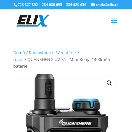
728 827 852 | 284 680 695 | 284 680 656
trade@elix.cz
Domů
/
Radiostanice
/
Amatérské
ruční
/ QUANSHENG UV-K1 , Mini Kong, 1400mAh
baterie