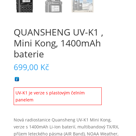
QUANSHENG UV-K1 ,
Mini Kong, 1400mAh
baterie
699,00
Kč
UV-K1 je verze s plastovým čelním
panelem
Nová radiostanice Quansheng UV-K1 Mini Kong,
verze s 1400mAh Li-Ion baterií, multibandový TX/RX,
příjem leteckého pásma (AIR Band), NOAA Weather,