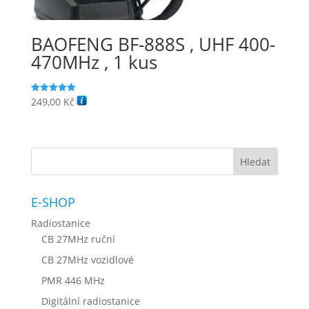
BAOFENG BF-888S , UHF 400-
470MHz , 1 kus
249,00
Kč
Hodnocení
5.00
z 5
E-SHOP
Radiostanice
CB 27MHz ruční
CB 27MHz vozidlové
PMR 446 MHz
Digitální radiostanice