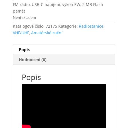
FM rádio, USB-C nabíjení, výkon 5W, 2 MB Flash
paměť
Není skladem
Katalogové číslo:
72175
Kategorie:
Radiostanice
,
VHF/UHF
,
Amatérské ruční
Popis
Hodnocení (0)
Popis