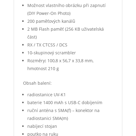
Možnost vlastního obrázku při zapnutí
(DIY Power-On Photo)
200 paměťových kanálů
2 MB Flash paměť (256 KB uživatelská
část)
RX / TX CTCSS / DCS
10-skupinový scrambler
Rozměry
:
100,8 x 56,7 x 33,8 mm,
hmotnost 210 g
Obsah balení:
radiostanice UV-K1
baterie 1400 mAh s USB-C dobíjením
ruční anténa s SMA(f) – konektor na
radiostanici SMA(m)
nabíjecí stojan
poutko na ruku