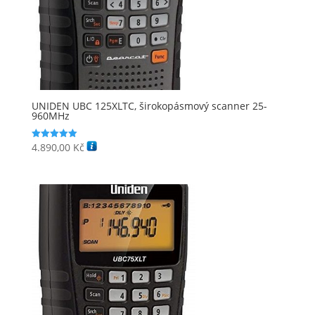
UNIDEN UBC 125XLTC, širokopásmový scanner 25-
960MHz
4.890,00
Kč
Hodnocení
5.00
z 5