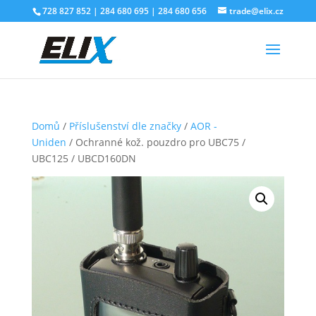
728 827 852 | 284 680 695 | 284 680 656
trade@elix.cz
Domů
/
Příslušenství dle značky
/
AOR -
Uniden
/ Ochranné kož. pouzdro pro UBC75 /
UBC125 / UBCD160DN