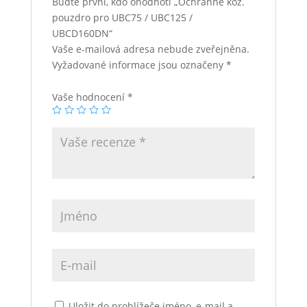
Buďte první, kdo ohodnotí „Ochranné kož.
pouzdro pro UBC75 / UBC125 /
UBCD160DN“
Vaše e-mailová adresa nebude zveřejněna.
Vyžadované informace jsou označeny
*
Vaše hodnocení
*
Uložit do prohlížeče jméno, e-mail a