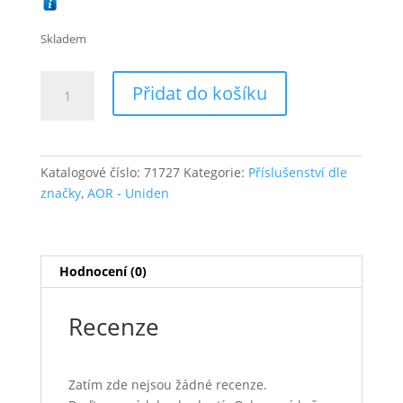
Skladem
Ochranné
Přidat do košíku
kož.
pouzdro
pro
UBC75
Katalogové číslo:
71727
Kategorie:
Příslušenství dle
/
značky
,
AOR - Uniden
UBC125
/
UBCD160DN
množství
Hodnocení (0)
Recenze
Zatím zde nejsou žádné recenze.