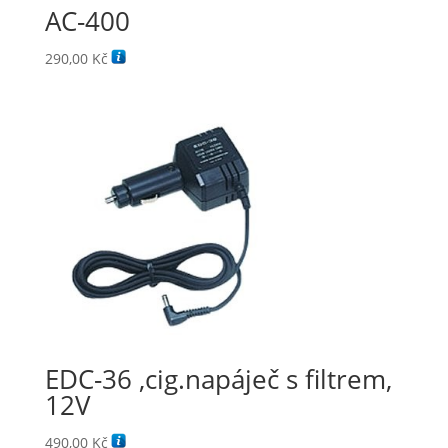
AC-400
290,00
Kč
EDC-36 ,cig.napáječ s filtrem,
12V
490,00
Kč