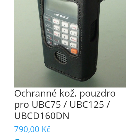
Ochranné kož. pouzdro
pro UBC75 / UBC125 /
UBCD160DN
790,00
Kč