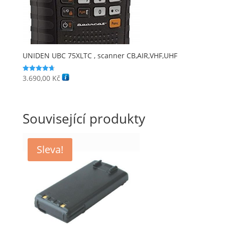
UNIDEN UBC 75XLTC , scanner CB,AIR,VHF,UHF
3.690,00
Kč
Hodnocení
4.75
z 5
Související produkty
Sleva!