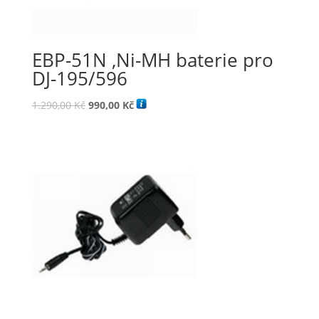
EBP-51N ,Ni-MH baterie pro
DJ-195/596
Původní
Aktuální
1.290,00
Kč
990,00
Kč
cena
cena
byla:
je:
1.290,00 Kč.
990,00 Kč.