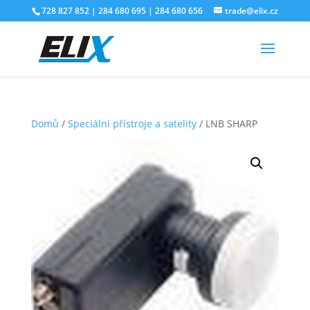
728 827 852 | 284 680 695 | 284 680 656
trade@elix.cz
Domů
/
Speciální přístroje a satelity
/ LNB SHARP