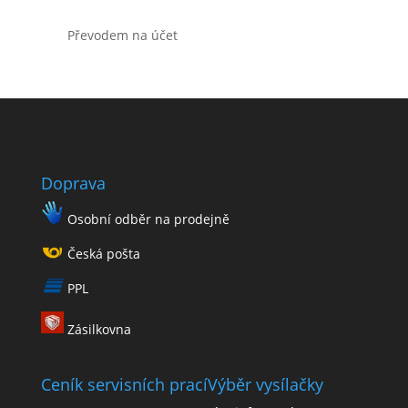
Převodem na účet
Doprava
Osobní odběr na prodejně
Česká pošta
PPL
Zásilkovna
Ceník servisních prací
Výběr vysílačky