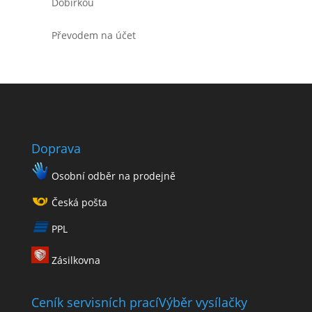
Dobírkou
Převodem na účet
Doprava
Osobní odběr na prodejně
Česká pošta
PPL
Zásilkovna
Ceník servisních prací
Výběr vysílačky