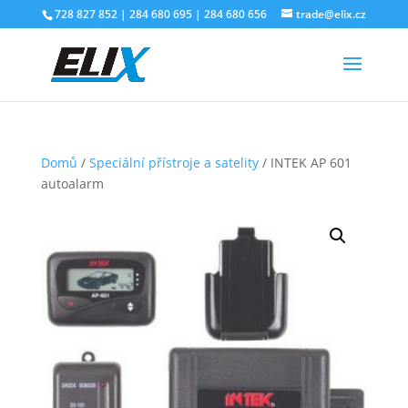
728 827 852 | 284 680 695 | 284 680 656
trade@elix.cz
Domů
/
Speciální přístroje a satelity
/ INTEK AP 601
autoalarm