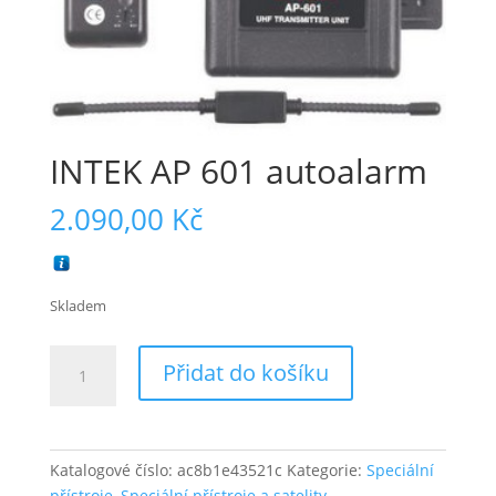
INTEK AP 601 autoalarm
2.090,00
Kč
Skladem
INTEK
Přidat do košíku
AP
601
autoalarm
množství
Katalogové číslo:
ac8b1e43521c
Kategorie:
Speciální
přístroje
,
Speciální přístroje a satelity